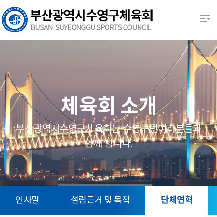
본문 바로가기
열기
열기
열기
체육회 소개
열기
부산광역시수영구체육회는 수영구민여러분들과
함께 함니다.
열기
열기
인사말
설립근거 및 목적
단체연혁