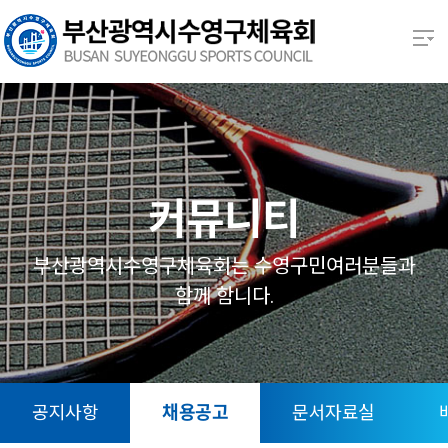
본문 바로가기
열기
열기
열기
커뮤니티
열기
부산광역시수영구체육회는 수영구민여러분들과
함께 함니다.
열기
열기
공지사항
채용공고
문서자료실