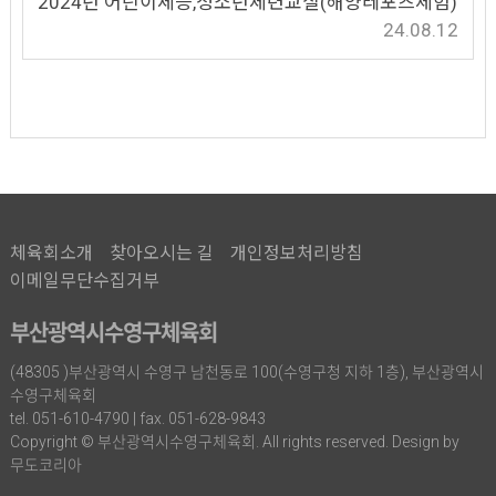
2024년 어린이체능,청소년체련교실(해양레포츠체험)
24.08.12
체육회소개
찾아오시는 길
개인정보처리방침
이메일무단수집거부
부산광역시수영구체육회
(48305 )부산광역시 수영구 남천동로 100(수영구청 지하 1층), 부산광역시
수영구체육회
tel. 051-610-4790 | fax. 051-628-9843
Copyright © 부산광역시수영구체육회. All rights reserved. Design by
무도코리아