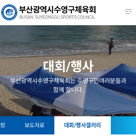
본문 바로가기
열기
열기
열기
대회/행사
열기
부산광역시수영구체육회는 수영구민여러분들과
함께 함니다.
열기
열기
일정
보도자료
대회/행사갤러리