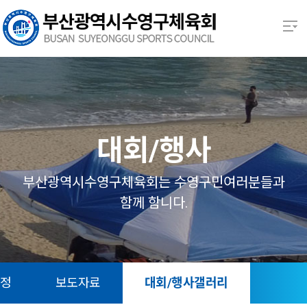
본문 바로가기
열기
열기
열기
대회/행사
열기
부산광역시수영구체육회는 수영구민여러분들과
함께 함니다.
열기
열기
일정
보도자료
대회/행사갤러리