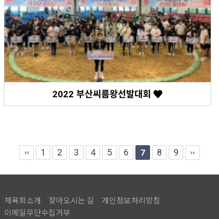
2022 부산씨름왕선발대회
1
2
3
4
5
6
8
9
7
체육회소개
찾아오시는 길
개인정보처리방침
이메일무단수집거부