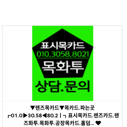
▼렌즈목카드▼목카드.파는곳
┏O1.O▶3O.58◀8O.2ㅣ┓표시목카드.렌즈카드.렌
즈화투.목화투.공장목카드.홀덤…