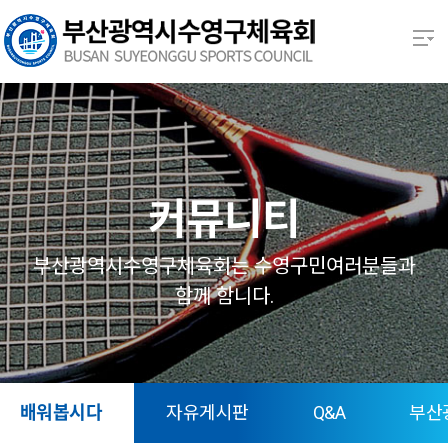
본문 바로가기
열기
열기
열기
커뮤니티
열기
부산광역시수영구체육회는 수영구민여러분들과
함께 함니다.
열기
열기
배워봅시다
자유게시판
Q&A
부산