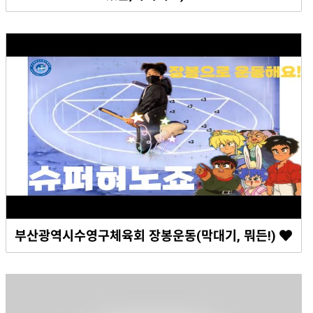
부산광역시수영구체육회 장봉운동(막대기, 뭐든!)