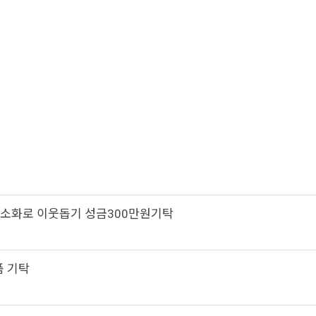
간소화로 이웃돕기 성금300만원기탁
품 기탁