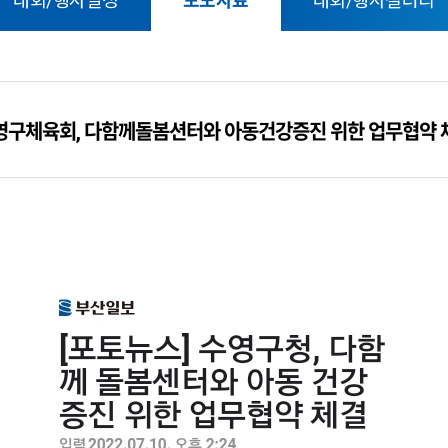
대회/행사일정
보도자료
대회/행사갤러리
영구체육회, 다함께돌봄션터와 아동건강증진 위한 업무협약 